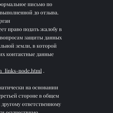
еформальное письмо по
 выполненной до отзыва.
рган
ет право подать жалобу в
 вопросам защиты данных
льной земли, в которой
 их контактные данные
en_links-node.html
.
оматически на основании
третьей стороне в общем
 другому ответственному
ски осуществимо.