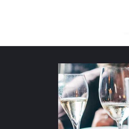
Ресторан Odysseus Pfullendorf
начинать
Меню
о нас
Контакт
отпечаток
за