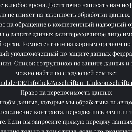
ие в любое время. Достаточно написать нам н
ыв не влияет на законность обработки данных,
во на обращение в компетентный надзорный о
на о защите данных заинтересованное лицо име
 орган. Компетентным надзорным органом по
ный уполномоченный по защите данных федера
ния. Список сотрудников по защите данных и
можно найти по следующей ссылке:
und.de/DE/Infothek/Anschriften_Links/anschrift
Право на переносимость данных
 чтобы данные, которые мы обрабатывали авт
 исполнение контракта, передавались вам или 
. Если вы запросите прямую передачу данных
 сделано только в том случае, если это техниче