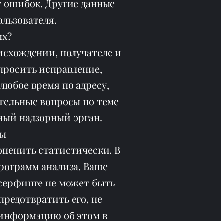
т ошибок. Другие данные
ользователя.
ых?
исхождении, получателе и
просить исправление,
любое время по адресу,
ительные вопросы по теме
ный надзорный орган.
ты
оценить статистически. В
рограмм анализа. Ваше
 серфинге не может быть
предотвратить его, не
 информацию об этом в