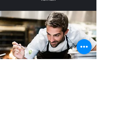
Hauptstrasse 21
88630 Пфуллендорф
© 2021 Одиссей Пфуллендорф