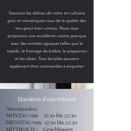
Savourez les délices de notre art culinaire
grec et convainquez-vous de la qualité des
vins grecs bien connus. Nous vous
proposons une excellente cuisine grecque
avec des entrées typiques telles que le
tzatziki, le fromage de brebis, le pepperoni
et les olives. Tous les plats peuvent
également être commandés à emporter
Horaires d'ouvertures
Öffnungszeiten:
MONTAG von 17:30 bis 22:30
DIENSTAG von 17:30 bis 22:30
MITTWOCH : Geschlossen