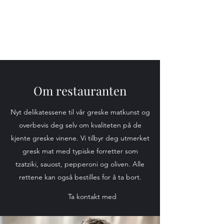
Om restauranten
Nyt delikatessene til vår greske matkunst og
overbevis deg selv om kvaliteten på de
kjente greske vinene. Vi tilbyr deg utmerket
gresk mat med typiske forretter som
tzatziki, sauost, pepperoni og oliven. Alle
rettene kan også bestilles for å ta bort.
Ta kontakt med