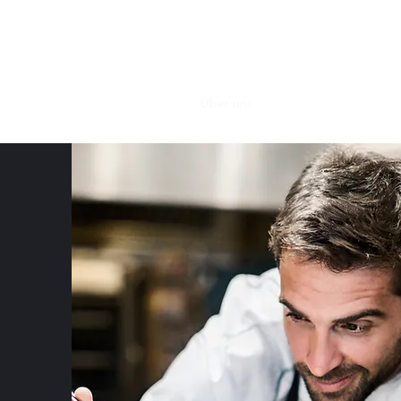
Restaurant Odysseus Pfullendorf
Start
Speisekarte
Über uns
Kontakt
Impressum